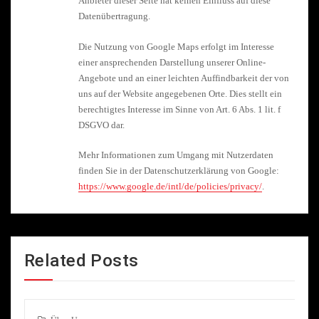
Anbieter dieser Seite hat keinen Einfluss auf diese
Datenübertragung.
Die Nutzung von Google Maps erfolgt im Interesse
einer ansprechenden Darstellung unserer Online-
Angebote und an einer leichten Auffindbarkeit der von
uns auf der Website angegebenen Orte. Dies stellt ein
berechtigtes Interesse im Sinne von Art. 6 Abs. 1 lit. f
DSGVO dar.
Mehr Informationen zum Umgang mit Nutzerdaten
finden Sie in der Datenschutzerklärung von Google:
https://www.google.de/intl/de/policies/privacy/
.
Related Posts