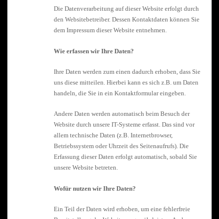
Die Datenverarbeitung auf dieser Website erfolgt durch
den Websitebetreiber. Dessen Kontaktdaten können Sie
dem Impressum dieser Website entnehmen.
Wie erfassen wir Ihre Daten?
Ihre Daten werden zum einen dadurch erhoben, dass Sie
uns diese mitteilen. Hierbei kann es sich z.B. um Daten
handeln, die Sie in ein Kontaktformular eingeben.
Andere Daten werden automatisch beim Besuch der
Website durch unsere IT-Systeme erfasst. Das sind vor
allem technische Daten (z.B. Internetbrowser,
Betriebssystem oder Uhrzeit des Seitenaufrufs). Die
Erfassung dieser Daten erfolgt automatisch, sobald Sie
unsere Website betreten.
Wofür nutzen wir Ihre Daten?
Ein Teil der Daten wird erhoben, um eine fehlerfreie