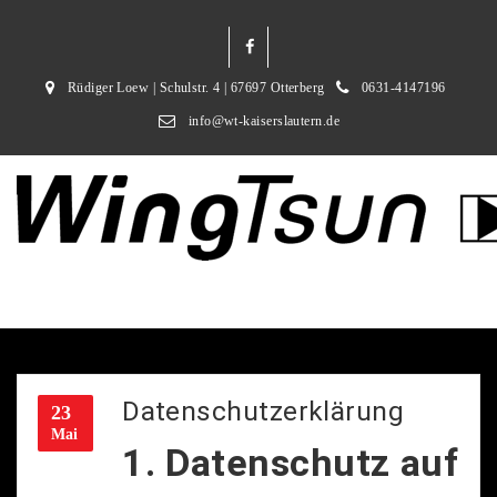
Rüdiger Loew | Schulstr. 4 | 67697 Otterberg
0631-4147196
info@wt-kaiserslautern.de
Datenschutzerklärung
23
Mai
1. Datenschutz auf