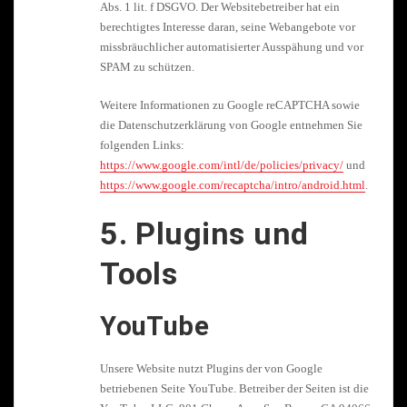
Abs. 1 lit. f DSGVO. Der Websitebetreiber hat ein
berechtigtes Interesse daran, seine Webangebote vor
missbräuchlicher automatisierter Ausspähung und vor
SPAM zu schützen.
Weitere Informationen zu Google reCAPTCHA sowie
die Datenschutzerklärung von Google entnehmen Sie
folgenden Links:
https://www.google.com/intl/de/policies/privacy/
und
https://www.google.com/recaptcha/intro/android.html
.
5. Plugins und
Tools
YouTube
Unsere Website nutzt Plugins der von Google
betriebenen Seite YouTube. Betreiber der Seiten ist die