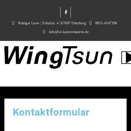
Rüdiger Loew | Schulstr. 4 | 67697 Otterberg
0631-4147196
info@wt-kaiserslautern.de
Kontaktformular