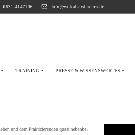
0631-4147196
info@wt-kaiserslautern.de
G
TRAINING
PRESSE & WISSENSWERTES
rn. Grundsätzlich besteht bei allen chinesischen
stungen gewachsen zu sein. WingTsun hat erhebliche
sgehen und dem Praktizierenden quasi nebenbei