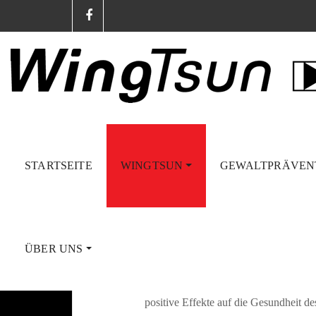
STARTSEITE
WINGTSUN
GEWALTPRÄVEN
Chi Kung
19
Feb.
ÜBER UNS
Viele sagen, dass WingTsun gesund ist
Stilen mit Tradition auch ein gesundh
positive Effekte auf die Gesundheit d