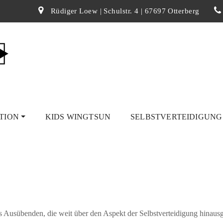
Rüdiger Loew | Schulstr. 4 | 67697 Otterberg
TION
KIDS WINGTSUN
SELBSTVERTEIDIGUN
. Aber wenige können die genaueren Gesundheitsvorteile des WT erläute
eitlicher Aspekt. Wer kämpfen will, muss gesund sein, um diesen Bela
es Ausübenden, die weit über den Aspekt der Selbstverteidigung hinau