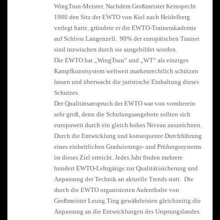
WingTsun-Meister. Nachdem Großmeister Kernspecht
1980 den Sitz der EWTO von Kiel nach Heidelberg
verlegt hatte, gründete er die EWTO-Trainerakademie
auf Schloss Langenzell. 90% der europäischen Trainer
sind inzwischen durch sie ausgebildet worden.
Die EWTO hat „WingTsun“ und „WT“ als einziges
Kampfkunstsystem weltweit markenrechtlich schützen
lassen und überwacht die juristische Einhaltung dieses
Schutzes.
Der Qualitätsanspruch der EWTO war von vornherein
sehr groß, denn die Schulungsangebote sollten sich
europaweit durch ein gleich hohes Niveau auszeichnen.
Durch die Entwicklung und konsequente Durchführung
eines einheitlichen Graduierungs- und Prüfungssystems
ist dieses Ziel erreicht. Jedes Jahr finden mehrere
hundert EWTO-Lehrgänge zur Qualitätssicherung und
Anpassung der Technik an aktuelle Trends statt. Die
durch die EWTO organisierten Aufenthalte von
Großmeister Leung Ting gewährleisten gleichzeitig die
Anpassung an die Entwicklungen des Ursprungslandes.