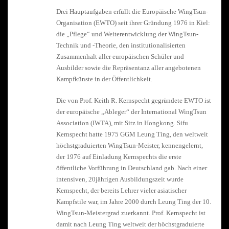
Drei Hauptaufgaben erfüllt die Europäische WingTsun-
Organisation (EWTO) seit ihrer Gründung 1976 in Kiel:
die „Pflege“ und Weiterentwicklung der WingTsun-
Technik und -Theorie, den institutionalisierten
Zusammenhalt aller europäischen Schüler und
Ausbilder sowie die Repräsentanz aller angebotenen
Kampfkünste in der Öffentlichkeit.
Die von Prof. Keith R. Kernspecht gegründete EWTO ist
der europäische „Ableger“ der International WingTsun
Association (IWTA), mit Sitz in Hongkong. Sifu
Kernspecht hatte 1975 GGM Leung Ting, den weltweit
höchstgraduierten WingTsun-Meister, kennengelernt,
der 1976 auf Einladung Kernspechts die erste
öffentliche Vorführung in Deutschland gab. Nach einer
intensiven, 20jährigen Ausbildungszeit wurde
Kernspecht, der bereits Lehrer vieler asiatischer
Kampfstile war, im Jahre 2000 durch Leung Ting der 10.
WingTsun-Meistergrad zuerkannt. Prof. Kernspecht ist
damit nach Leung Ting weltweit der höchstgraduierte