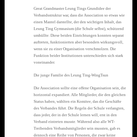
Great Grandmaster Leung Tings Grundidee der
Verbandsstruktur war, dass die Association so etwas wie
einen Mantel darstellte, der den wichtigen Inhalt, das
Leung Ting Gymnasium (die Schule selbst), schützend
umhüllte. Diese beiden Einrichtungen konnten separat
auftreten, funktionierten aber besonders wirkungsvoll,
wenn sie zu einer Organisation verschmolzen. Die
Funktion beider Institutionen unterschieden sich stark
voneinander.
Die junge Familie des Leung Ting-WingTsun
Die Association sollte eine offene Organisation sein, die
horizontal expandiert. Alle Mitglieder, die den gleichen
Status haben, wählten ein Komitee, das die Geschäfte
des Verbandes führt. Die Regeln der Schule verlangten,
dass jeder, der in der Schule lernen will, erst in den
Verband eintreten musste. Während also alle WT-
Treibenden Verbandsmitglieder sein mussten, gab es
dennoch eine Reihe von Personen, die zwar keine