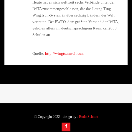
Heute haben sich weltweit sechs Verbände unter der
IWTA zusammengeschlossen, die das Leung Ting-
WingTsun-System in über sechzig Ländern der Welt
vertreten. Der EWTO, dem größten Verband der IWTA,
gehören allein im deutschsprachigem Raum ca. 2000
Schulen an.
Quelle:
http://wingtsunwelt.com
© Copyright 2022 - design by :
Bodo Schmitt