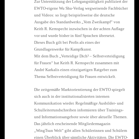
Zur Unterstützung der Lehrgangstätigkeit publiziert der
EWTO-eigene Wu Shu-Verlag wegweisende Fachbücher
und Videos: so liegt beispielsweise die deutsche
Ausgabe des Standardwerks „Vom Zweikampf“ von
Keith R. Kernspecht inzwischen in der achten Auflage
vor und wurde bisher in fünf Sprachen übersetzt.
Dieses Buch gilt bei Profis als eines der
Grundlagenwerke für Kampfkunst.
Mit dem Buch „Verteidige Dich³ – Selbstverteidigung
für Frauen“ hat Keith R. Kernspecht zusammen mit
André Karkalis einen einzigartigen Ratgeber zum
Thema Selbstverteidigung für Frauen entwickelt.
Die zeitgemäße Marktorientierung der EWTO spiegelt
sich auch in der institutionalisierten internen
Kommunikation wieder. Regelmäßige Ausbilder- und
Schulleiterrundschreiben informieren über Trainings-
und Informationsangebote sowie über aktuelle Themen.
Das jährlich erscheinende Mitgliedermagazin
„WingTsun Welt“ gibt allen Schülerinnen und Schülern
einen Überblick über sämtliche Aktivitäten. Die EWTO-