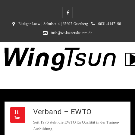
Rüdiger Loew | Schulstr. 4 | 67697 Otterberg
0631-4147196
info@wt-kaiserslautern.de
Verband – EWTO
11
Jan.
Seit 1976 steht die EWTO für Qualität in der Trainer-
Ausbildung