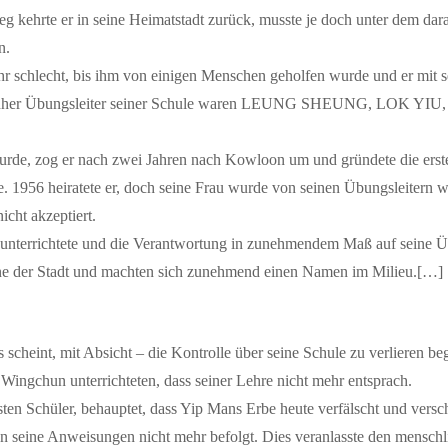
g kehrte er in seine Heimatstadt zurück, musste je doch unter dem da
n.
hr schlecht, bis ihm von einigen Menschen geholfen wurde und er mit s
d nachher Übungsleiter seiner Schule waren LEUNG SHEUNG, L
rde, zog er nach zwei Jahren nach Kowloon um und gründete die erst
56 heiratete er, doch seine Frau wurde von seinen Übungsleitern we
t akzeptiert.
en unterrichtete und die Verantwortung in zunehmendem Maß auf seine 
ne der Stadt und machten sich zunehmend einen Namen im Milieu.[…]
s scheint, mit Absicht – die Kontrolle über seine Schule zu verlieren be
Wingchun unterrichteten, dass seiner Lehre nicht mehr entsprach.
Schüler, behauptet, dass Yip Mans Erbe heute verfälscht und verschl
n seine Anweisungen nicht mehr befolgt. Dies veranlasste den menschli