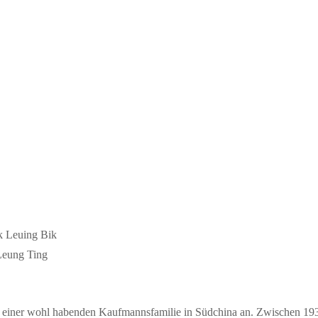
k Leuing Bik
Leung Ting
r einer wohl habenden Kaufmannsfamilie in Südchina an. Zwischen 19