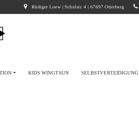
Rüdiger Loew | Schulstr. 4 | 67697 Otterberg
TION
KIDS WINGTSUN
SELBSTVERTEIDIGUN
 große Meister des Wing Chun