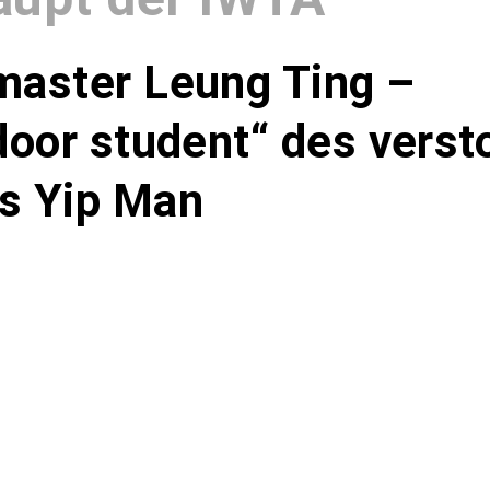
master Leung Ting –
door student“ des vers
s Yip Man