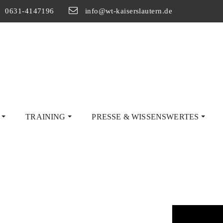
0631-4147196
info@wt-kaiserslautern.de
G
TRAINING
PRESSE & WISSENSWERTES