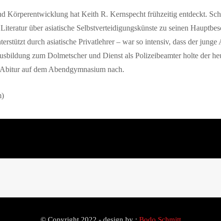
d Körperentwicklung hat Keith R. Kernspecht frühzeitig entdeckt. Sch
iteratur über asiatische Selbstverteidigungskünste zu seinen Hauptbes
erstützt durch asiatische Privatlehrer – war so intensiv, dass der junge
 Ausbildung zum Dolmetscher und Dienst als Polizeibeamter holte der he
 Abitur auf dem Abendgymnasium nach.
m)
© Copyright 2022 - design by :
Bodo Schmitt