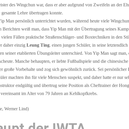
eister des Wingchun war, dass er aber aufgrund von Zweifeln an der Ehr
e gesamte Lehre übertragen konnte.
 Yip Man persönlich unterrichtet wurden, während heute viele Wingchun
en Berichten weiß man, dass Yip Man mit der Übertragung seines Kamp
in vielen Fällen praktische Straßenschläger- und Boxtechniken in den Sti
 er daher einzig
Leung Ting
. einen jungen Schüler, in seine letztendli
ten seiner etablierten Übungsleiter unterschied. Von Yip Man sagt man,
bscheute. Manche behaupten, er liebte Fußballspiele und die chinesisc
er große Vorbehalte und zog sich gewöhnlich zurück. Sei persönlicher
chüler machten ihn für viele Menschen suspekt, und daher hatte er nur
truktor endgültig und übertrug seine Position als Cheftrainer der 
vereinsamt im Alter von 79 Jahren an Kehlkopfkrebs.
e, Werner Lind)
aupt der IWTA