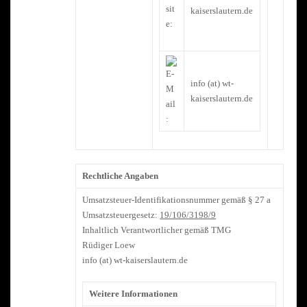
kaiserslautern.de
info (at) wt-
kaiserslautern.de
Rechtliche Angaben
Umsatzsteuer-Identifikationsnummer gemäß § 27 a
Umsatzsteuergesetz:
19/106/3198/9
Inhaltlich Verantwortlicher gemäß TMG
Rüdiger Loew
info (at) wt-kaiserslautern.de
Weitere Informationen