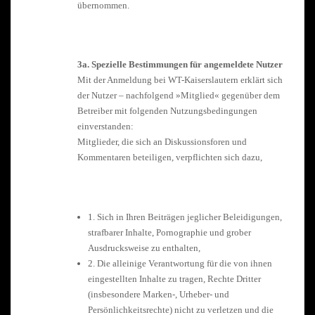
übernommen.
3a. Spezielle Bestimmungen für angemeldete Nutzer
Mit der Anmeldung bei WT-Kaiserslautern erklärt sich
der Nutzer – nachfolgend »Mitglied« gegenüber dem
Betreiber mit folgenden Nutzungsbedingungen
einverstanden:
Mitglieder, die sich an Diskussionsforen und
Kommentaren beteiligen, verpflichten sich dazu,
1. Sich in Ihren Beiträgen jeglicher Beleidigungen,
strafbarer Inhalte, Pornographie und grober
Ausdrucksweise zu enthalten,
2. Die alleinige Verantwortung für die von ihnen
eingestellten Inhalte zu tragen, Rechte Dritter
(insbesondere Marken-, Urheber- und
Persönlichkeitsrechte) nicht zu verletzen und die