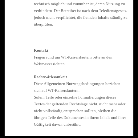
technisch möglich und zumutbar ist, deren Nutzung zu
verhindern. Der Betreiber ist nach dem Teledienstgesetz
jedoch nicht verpflichtet, die fremden Inhalte ständig zu
überprüfen.
Kontakt
Fragen rund um WT-Kaiserslautern bitte an den
Webmaster richten.
Rechtswirksamkeit
Diese Allgemeinen Nutzungsbedingungen beziehen
sich auf WT-Kaiserslautern.
Sofern Teile oder einzelne Formulierungen dieses
Textes der geltenden Rechtslage nicht, nicht mehr oder
nicht vollständig entsprechen sollten, bleiben die
übrigen Teile des Dokumentes in ihrem Inhalt und ihrer
Gültigkeit davon unberührt.