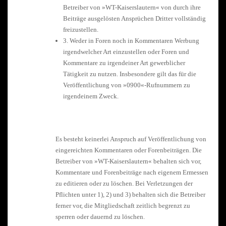
Betreiber von »WT-Kaiserslautern« von durch ihre
Beiträge ausgelösten Ansprüchen Dritter vollständig
freizustellen.
3. Weder in Foren noch in Kommentaren Werbung
irgendwelcher Art einzustellen oder Foren und
Kommentare zu irgendeiner Art gewerblicher
Tätigkeit zu nutzen. Insbesondere gilt das für die
Veröffentlichung von »0900«-Rufnummern zu
irgendeinem Zweck.
Es besteht keinerlei Anspruch auf Veröffentlichung von
eingereichten Kommentaren oder Forenbeiträgen. Die
Betreiber von »WT-Kaiserslautern« behalten sich vor,
Kommentare und Forenbeiträge nach eigenem Ermessen
zu editieren oder zu löschen. Bei Verletzungen der
Pflichten unter 1), 2) und 3) behalten sich die Betreiber
ferner vor, die Mitgliedschaft zeitlich begrenzt zu
sperren oder dauernd zu löschen.