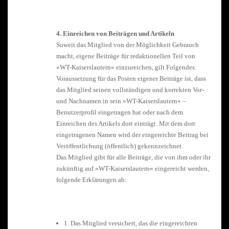
4. Einreichen von Beiträgen und Artikeln
Soweit das Mitglied von der Möglichkeit Gebrauch
macht, eigene Beiträge für redaktionellen Teil von
»WT-Kaiserslautern« einzureichen, gilt Folgendes:
Voraussetzung für das Posten eigener Beiträge ist, dass
das Mitglied seinen vollständigen und korrekten Vor-
und Nachnamen in sein »WT-Kaiserslautern« –
Benutzerprofil eingetragen hat oder nach dem
Einreichen des Artikels dort einträgt. Mit dem dort
eingetragenen Namen wird der eingereichte Beitrag bei
Veröffentlichung (öffentlich) gekennzeichnet.
Das Mitglied gibt für alle Beiträge, die von ihm oder ihr
zukünftig auf »WT-Kaiserslautern« eingereicht werden,
folgende Erklärungen ab:
1. Das Mitglied versichert, das die eingereichten