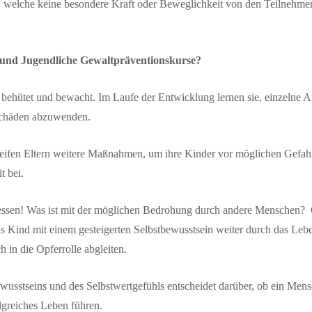
 welche keine besondere Kraft oder Beweglichkeit von den Teilnehmern
 und Jugendliche Gewaltpräventionskurse?
behütet und bewacht. Im Laufe der Entwicklung lernen sie, einzelne A
Schäden abzuwenden.
greifen Eltern weitere Maßnahmen, um ihre Kinder vor möglichen Gefa
t bei.
gessen! Was ist mit der möglichen Bedrohung durch andere Menschen? G
das Kind mit einem gesteigerten Selbstbewusstsein weiter durch das Leb
h in die Opferrolle abgleiten.
usstseins und des Selbstwertgefühls entscheidet darüber, ob ein Mensch
lgreiches Leben führen.