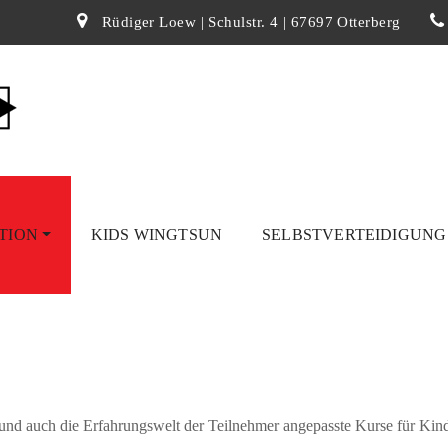
Rüdiger Loew | Schulstr. 4 | 67697 Otterberg
TION
KIDS WINGTSUN
SELBSTVERTEIDIGUN
onskurse?
e und auch die Erfahrungswelt der Teilnehmer angepasste Kurse für Kind