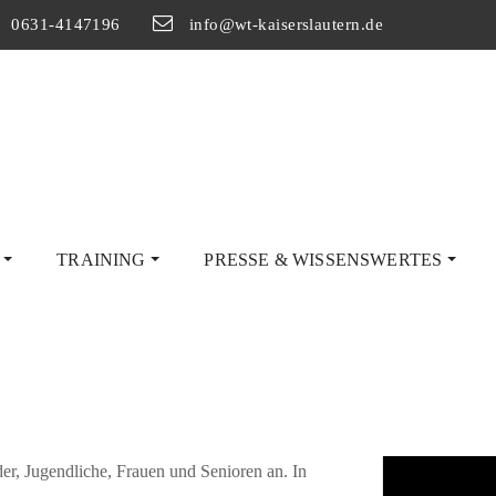
0631-4147196
info@wt-kaiserslautern.de
G
TRAINING
PRESSE & WISSENSWERTES
er, Jugendliche, Frauen und Senioren an. In