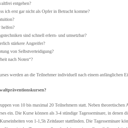
altfrei entgehen?
ass ich erst gar nicht als Opfer in Betracht komme?
ntuition?
 helfen?
ngstechniken sind schnell erlern- und umsetzbar?
rlich stärkere Angreifer?
ptung von Selbstverteidigung?
rheit nach Noten“?
Kurses werden an die Teilnehmer individuell nach einem anfänglichen E
ewaltpräventionskursen?
gruppen von 10 bis maximal 20 Teilnehmern statt. Neben theoretischen
rses ein. Die Kurse können als 3-4 stündige Tagesseminare, in denen 
 Kurseinheiten von 1-1,5h Zeitdauer stattfinden. Die Tagesseminare k