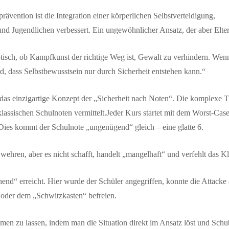
ention ist die Integration einer körperlichen Selbstverteidigung,
und Jugendlichen verbessert. Ein ungewöhnlicher Ansatz, der aber Elte
ptisch, ob Kampfkunst der richtige Weg ist, Gewalt zu verhindern. Wen
rd, dass Selbstbewusstsein nur durch Sicherheit entstehen kann.“
as einzigartige Konzept der „Sicherheit nach Noten“. Die komplexe 
klassischen Schulnoten vermittelt.Jeder Kurs startet mit dem Worst-Cas
Dies kommt der Schulnote „ungenügend“ gleich – eine glatte 6.
wehren, aber es nicht schafft, handelt „mangelhaft“ und verfehlt das Kl
hend“ erreicht. Hier wurde der Schüler angegriffen, konnte die Attacke 
oder dem „Schwitzkasten“ befreien.
ommen zu lassen, indem man die Situation direkt im Ansatz löst und Sch