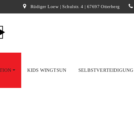
Rüdiger Loew | Schulstr. 4 | 67697 Otterberg
TION
KIDS WINGTSUN
SELBSTVERTEIDIGUN
h Noten
cherheit nach Noten!