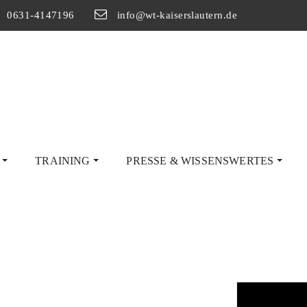
0631-4147196
info@wt-kaiserslautern.de
G
TRAINING
PRESSE & WISSENSWERTES