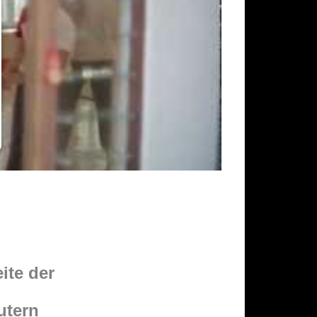
ite der
utern