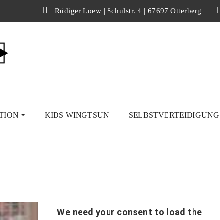
Rüdiger Loew | Schulstr. 4 | 67697 Otterberg
TION
KIDS WINGTSUN
SELBSTVERTEIDIGUN
aiserslautern stellt sich vor
We need your consent to load the