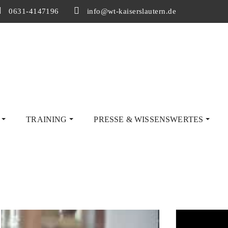
0631-4147196
info@wt-kaiserslautern.de
G
TRAINING
PRESSE & WISSENSWERTES