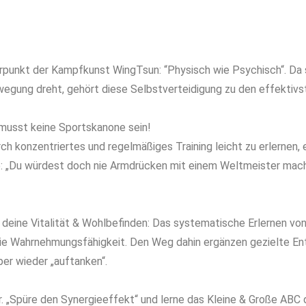
erpunkt der Kampfkunst WingTsun: “Physisch wie Psychisch“. Da
wegung dreht, gehört diese Selbstverteidigung zu den effektivs
u musst keine Sportskanone sein!
rch konzentriertes und regelmäßiges Training leicht zu erlernen, 
e: „Du würdest doch nie Armdrücken mit einem Weltmeister mac
deine Vitalität & Wohlbefinden: Das systematische Erlernen von
t die Wahrnehmungsfähigkeit. Den Weg dahin ergänzen gezielte 
er wieder „auftanken“.
r. „Spüre den Synergieeffekt“ und lerne das Kleine & Große ABC 