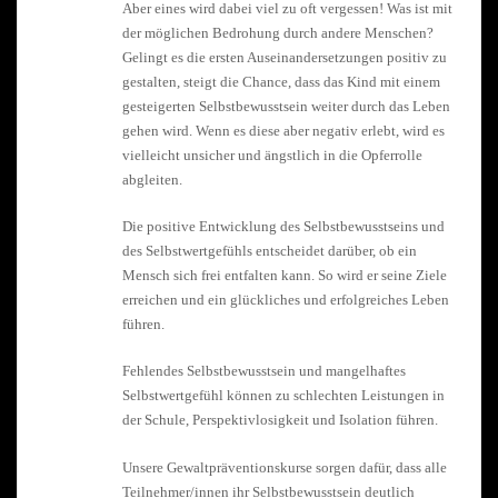
Aber eines wird dabei viel zu oft vergessen! Was ist mit
der möglichen Bedrohung durch andere Menschen?
Gelingt es die ersten Auseinandersetzungen positiv zu
gestalten, steigt die Chance, dass das Kind mit einem
gesteigerten Selbstbewusstsein weiter durch das Leben
gehen wird. Wenn es diese aber negativ erlebt, wird es
vielleicht unsicher und ängstlich in die Opferrolle
abgleiten.
Die positive Entwicklung des Selbstbewusstseins und
des Selbstwertgefühls entscheidet darüber, ob ein
Mensch sich frei entfalten kann. So wird er seine Ziele
erreichen und ein glückliches und erfolgreiches Leben
führen.
Fehlendes Selbstbewusstsein und mangelhaftes
Selbstwertgefühl können zu schlechten Leistungen in
der Schule, Perspektivlosigkeit und Isolation führen.
Unsere Gewaltpräventionskurse sorgen dafür, dass alle
Teilnehmer/innen ihr Selbstbewusstsein deutlich