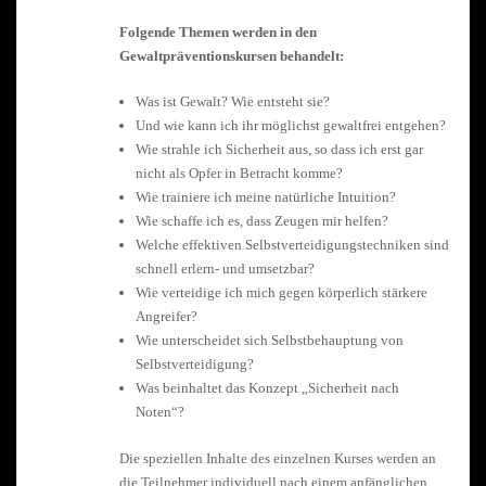
Folgende Themen werden in den
Gewaltpräventionskursen behandelt:
Was ist Gewalt? Wie entsteht sie?
Und wie kann ich ihr möglichst gewaltfrei entgehen?
Wie strahle ich Sicherheit aus, so dass ich erst gar
nicht als Opfer in Betracht komme?
Wie trainiere ich meine natürliche Intuition?
Wie schaffe ich es, dass Zeugen mir helfen?
Welche effektiven Selbstverteidigungstechniken sind
schnell erlern- und umsetzbar?
Wie verteidige ich mich gegen körperlich stärkere
Angreifer?
Wie unterscheidet sich Selbstbehauptung von
Selbstverteidigung?
Was beinhaltet das Konzept „Sicherheit nach
Noten“?
Die speziellen Inhalte des einzelnen Kurses werden an
die Teilnehmer individuell nach einem anfänglichen