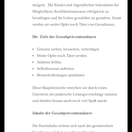
steigern. Die Kinder und Jugendlichen bekommen die
Möglichkeit, Konfliktsituationen erfolgreich zu
bewältigen und ihr Leben gewaltfrei zu gestalten. Somit
werden sie weder Opfer noch Täter von Gewalttaten.
Die Ziele der Gewaltpräventionskurse
Grenzen ziehen, bewachen, verteidigen
Weder Opfer noch Täter werden
Anderen helfen
Selbstbewusst auftreten
Herausforderungen annehmen
Diese Hauptlernziele erreichen wir durch einen
Unterricht der praktische Lösungsvorschläge trainiert
und darüber hinaus auch noch viel Spaß macht.
Inhalte der Gewaltpräventionskurse
Die Kursinhalte richten sich nach der gewünschten