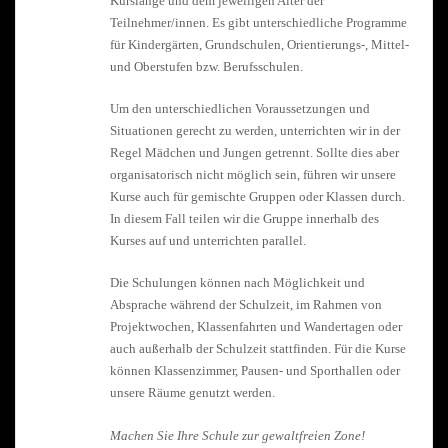
Kurslänge und dem jeweiligen Alter der
Teilnehmer/innen. Es gibt unterschiedliche Programme
für Kindergärten, Grundschulen, Orientierungs-, Mittel-
und Oberstufen bzw. Berufsschulen.
Um den unterschiedlichen Voraussetzungen und
Situationen gerecht zu werden, unterrichten wir in der
Regel Mädchen und Jungen getrennt. Sollte dies aber
organisatorisch nicht möglich sein, führen wir unsere
Kurse auch für gemischte Gruppen oder Klassen durch.
In diesem Fall teilen wir die Gruppe innerhalb des
Kurses auf und unterrichten parallel.
Die Schulungen können nach Möglichkeit und
Absprache während der Schulzeit, im Rahmen von
Projektwochen, Klassenfahrten und Wandertagen oder
auch außerhalb der Schulzeit stattfinden. Für die Kurse
können Klassenzimmer, Pausen- und Sporthallen oder
unsere Räume genutzt werden.
Machen Sie Ihre Schule zur gewaltfreien Zone!