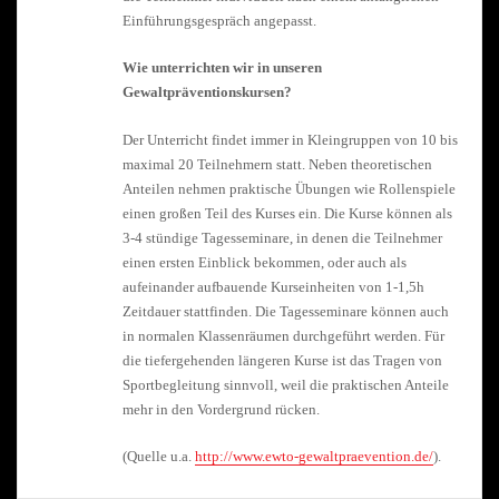
Einführungsgespräch angepasst.
Wie unterrichten wir in unseren
Gewaltpräventionskursen?
Der Unterricht findet immer in Kleingruppen von 10 bis
maximal 20 Teilnehmern statt. Neben theoretischen
Anteilen nehmen praktische Übungen wie Rollenspiele
einen großen Teil des Kurses ein. Die Kurse können als
3-4 stündige Tagesseminare, in denen die Teilnehmer
einen ersten Einblick bekommen, oder auch als
aufeinander aufbauende Kurseinheiten von 1-1,5h
Zeitdauer stattfinden. Die Tagesseminare können auch
in normalen Klassenräumen durchgeführt werden. Für
die tiefergehenden längeren Kurse ist das Tragen von
Sportbegleitung sinnvoll, weil die praktischen Anteile
mehr in den Vordergrund rücken.
(Quelle u.a.
http://www.ewto-gewaltpraevention.de/
).