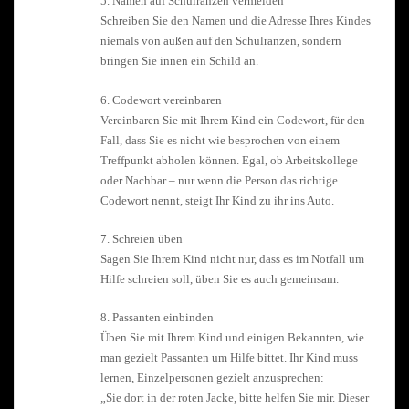
5. Namen auf Schulranzen vermeiden
Schreiben Sie den Namen und die Adresse Ihres Kindes
niemals von außen auf den Schulranzen, sondern
bringen Sie innen ein Schild an.
6. Codewort vereinbaren
Vereinbaren Sie mit Ihrem Kind ein Codewort, für den
Fall, dass Sie es nicht wie besprochen von einem
Treffpunkt abholen können. Egal, ob Arbeitskollege
oder Nachbar – nur wenn die Person das richtige
Codewort nennt, steigt Ihr Kind zu ihr ins Auto.
7. Schreien üben
Sagen Sie Ihrem Kind nicht nur, dass es im Notfall um
Hilfe schreien soll, üben Sie es auch gemeinsam.
8. Passanten einbinden
Üben Sie mit Ihrem Kind und einigen Bekannten, wie
man gezielt Passanten um Hilfe bittet. Ihr Kind muss
lernen, Einzelpersonen gezielt anzusprechen:
„Sie dort in der roten Jacke, bitte helfen Sie mir. Dieser