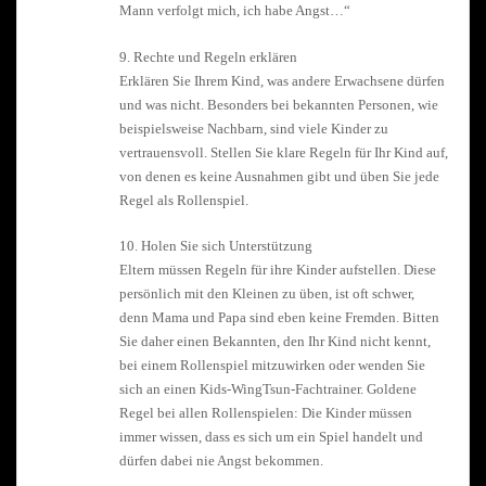
Mann verfolgt mich, ich habe Angst…“
9. Rechte und Regeln erklären
Erklären Sie Ihrem Kind, was andere Erwachsene dürfen
und was nicht. Besonders bei bekannten Personen, wie
beispielsweise Nachbarn, sind viele Kinder zu
vertrauensvoll. Stellen Sie klare Regeln für Ihr Kind auf,
von denen es keine Ausnahmen gibt und üben Sie jede
Regel als Rollenspiel.
10. Holen Sie sich Unterstützung
Eltern müssen Regeln für ihre Kinder aufstellen. Diese
persönlich mit den Kleinen zu üben, ist oft schwer,
denn Mama und Papa sind eben keine Fremden. Bitten
Sie daher einen Bekannten, den Ihr Kind nicht kennt,
bei einem Rollenspiel mitzuwirken oder wenden Sie
sich an einen Kids-WingTsun-Fachtrainer. Goldene
Regel bei allen Rollenspielen: Die Kinder müssen
immer wissen, dass es sich um ein Spiel handelt und
dürfen dabei nie Angst bekommen.